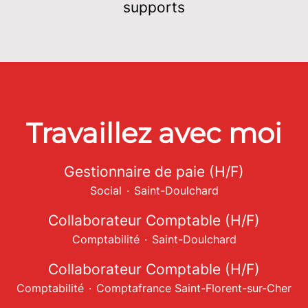
supports
Travaillez avec moi
Gestionnaire de paie (H/F)
Social
·
Saint-Doulchard
Collaborateur Comptable (H/F)
Comptabilité
·
Saint-Doulchard
Collaborateur Comptable (H/F)
Comptabilité
·
Comptafrance Saint-Florent-sur-Cher